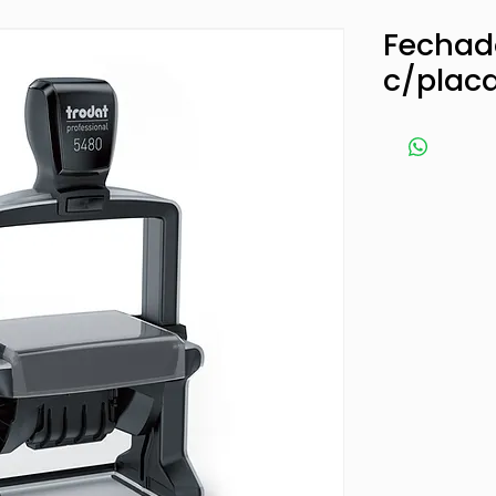
Fechado
c/placa