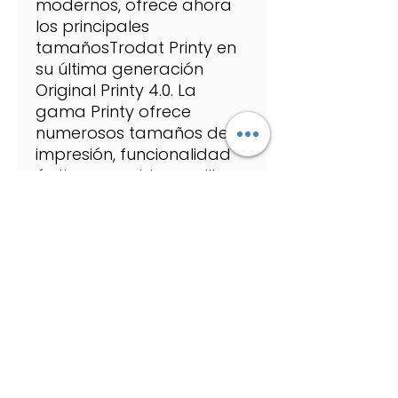
modernos, ofrece ahora
los principales
tamañosTrodat Printy en
su última generación
Original Printy 4.0. La
gama Printy ofrece
numerosos tamaños de
impresión, funcionalidad
óptima, cambio sencillo y
limpio de los cartuchos de
tinta y calidad de
impresión excepcional. Es
más, los bestsellers de
esta gama son
climáticamente neutros.