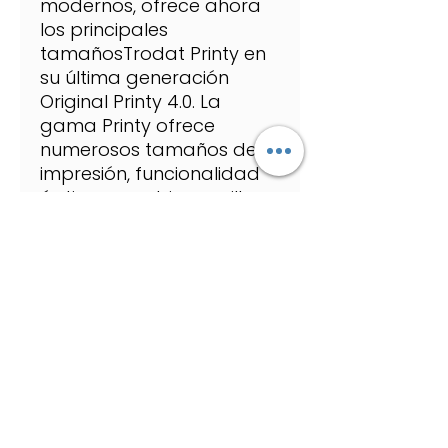
modernos, ofrece ahora
los principales
tamañosTrodat Printy en
su última generación
Original Printy 4.0. La
gama Printy ofrece
numerosos tamaños de
impresión, funcionalidad
óptima, cambio sencillo y
limpio de los cartuchos de
tinta y calidad de
impresión excepcional. Es
más, los bestsellers de
esta gama son
climáticamente neutros.