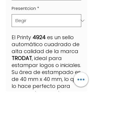
Presentcion
*
El Printy
4924
es un sello
automático cuadrado de
alta calidad de la marca
TRODAT
, ideal para
estampar logos o iniciales.
Su área de estampado es
de 40 mm x 40 mm, lo que
lo hace perfecto para
usar en documentos y
cartas. Además, cuenta
con una tapa protectora
para evitar que la tinta se
seque. Este sello es una
excelente opción para