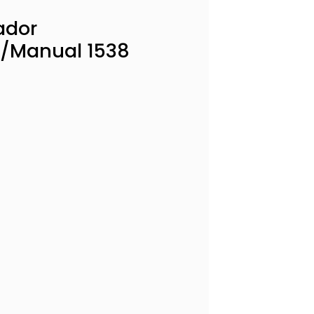
ador
o/Manual 1538