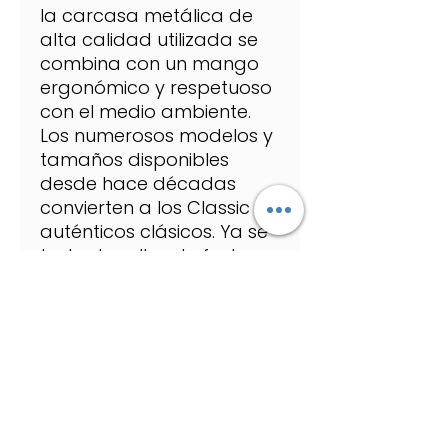
la carcasa metálica de
alta calidad utilizada se
combina con un mango
ergonómico y respetuoso
con el medio ambiente.
Los numerosos modelos y
tamaños disponibles
desde hace décadas
convierten a los Classic en
auténticos clásicos. Ya se
trate de sellos de fecha,
de números, de texto o de
tiempo, los amantes de la
tradición encontrarán el
producto ideal para
cada necesidad.
Traducción realizada con
la versión gratuita del
traductor.