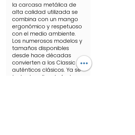
la carcasa metálica de
alta calidad utilizada se
combina con un mango
ergonómico y respetuoso
con el medio ambiente.
Los numerosos modelos y
tamaños disponibles
desde hace décadas
convierten a los Classic en
auténticos clásicos. Ya se
trate de sellos de fecha,
de números, de texto o de
tiempo, los amantes de la
tradición encontrarán el
producto ideal para
cada necesidad.
Traducción realizada con
la versión gratuita del
traductor.