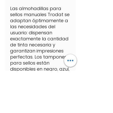
Las almohadillas para
sellos manuales Trodat se
adaptan óptimamente a
las necesidades del
usuario: dispensan
exactamente la cantidad
de tinta necesaria y
garantizan impresiones
perfectas. Los tampones
para sellos están
disponibles en negro, azul,
rojo, verde y violeta. Con el
uso de las almohadillas
para sellos Tr??odat
puede estar seguro de
que sus sellos generarán
continuamente
impresiones limpias y